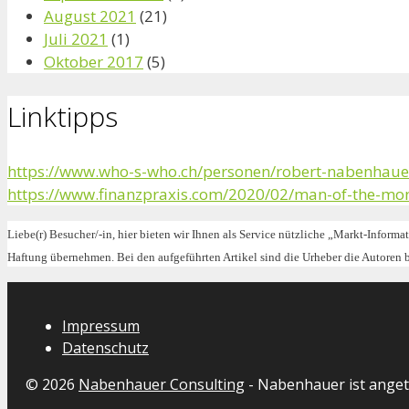
August 2021
(21)
Juli 2021
(1)
Oktober 2017
(5)
Linktipps
https://www.who-s-who.ch/personen/robert-nabenhaue
https://www.finanzpraxis.com/2020/02/man-of-the-mon
Liebe(r) Besucher/-in, hier bieten wir Ihnen als Service nützliche „Markt-Informa
Haftung übernehmen. Bei den aufgeführten Artikel sind die Urheber die Autoren
Impressum
Datenschutz
© 2026
Nabenhauer Consulting
- Nabenhauer ist ange