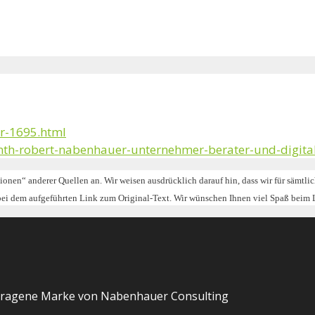
r-1695.html
th-robert-nabenhauer-unternehmer-berater-und-digital
tionen“ anderer Quellen an. Wir weisen ausdrücklich darauf hin, dass wir für sämtl
 bei dem aufgeführten Link zum Original-Text. Wir wünschen Ihnen viel Spaß beim 
tragene Marke von Nabenhauer Consulting