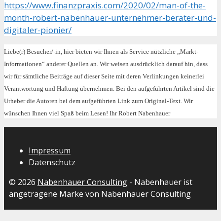
https://www.finanzpraxis.com/2020/02/man-of-the-
month-robert-nabenhauer-unternehmer-berater-und-
digitaler-pionier/
Liebe(r) Besucher/-in, hier bieten wir Ihnen als Service nützliche „Markt-
Informationen“ anderer Quellen an. Wir weisen ausdrücklich darauf hin, dass
wir für sämtliche Beiträge auf dieser Seite mit deren Verlinkungen keinerlei
Verantwortung und Haftung übernehmen. Bei den aufgeführten Artikel sind die
Urheber die Autoren bei dem aufgeführten Link zum Original-Text. Wir
wünschen Ihnen viel Spaß beim Lesen! Ihr Robert Nabenhauer
Impressum
Datenschutz
© 2026
Nabenhauer Consulting
- Nabenhauer ist
angetragene Marke von Nabenhauer Consulting