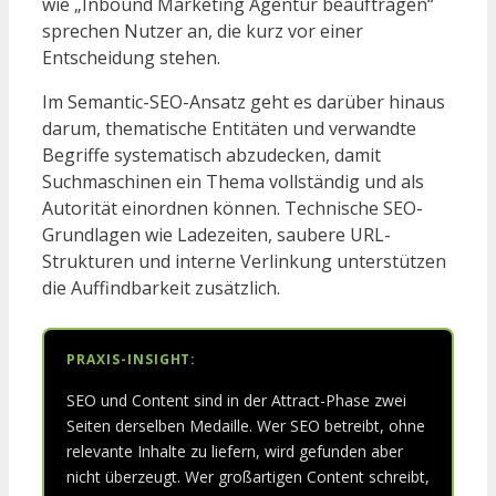
wie „Inbound Marketing Agentur beauftragen“
sprechen Nutzer an, die kurz vor einer
Entscheidung stehen.
Im Semantic-SEO-Ansatz geht es darüber hinaus
darum, thematische Entitäten und verwandte
Begriffe systematisch abzudecken, damit
Suchmaschinen ein Thema vollständig und als
Autorität einordnen können. Technische SEO-
Grundlagen wie Ladezeiten, saubere URL-
Strukturen und interne Verlinkung unterstützen
die Auffindbarkeit zusätzlich.
PRAXIS-INSIGHT:
SEO und Content sind in der Attract-Phase zwei
Seiten derselben Medaille. Wer SEO betreibt, ohne
relevante Inhalte zu liefern, wird gefunden aber
nicht überzeugt. Wer großartigen Content schreibt,