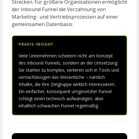
Strecken. Für größere Organisationen ermöglicht
der Inbound Funnel die Verzahnung von
Marketing- und Vertriebsprozessen auf einer
gemeinsamen Datenbasis.
PRAXIS-INSIGHT:
Viele Unternehmen scheitern nicht am Konzept
des Inbound Funnels, sondern an der Umsetzung:
Sie starten zu komplex, verlieren sich in Tools und
vernachlässigen das Wesentliche – nämlich
Inhalte, die ihre Zielgruppe wirklich interessieren.
Ein einfacher, konsequent umgesetzter Funnel
schlägt einen technisch aufwändigen, aber
inhaltlich schwachen Funnel regelmäßig.