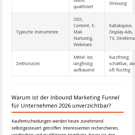
selbst
Streuung
qualifiziert
SEO,
Content, E-
Kaltakquise,
Typische Instrumente
Mail-
Display-Ads,
Nurturing,
TV, Direktmai
Webinare
Mittel- bis
Kurzfristig
Zeithorizont
langfristig
schaltbar, ab
aufbauend
oft flüchtig
Warum ist der Inbound Marketing Funnel
für Unternehmen 2026 unverzichtbar?
Kaufentscheidungen werden heute zunehmend
selbstgesteuert getroffen: Interessenten recherchieren,
vergleichen und qualifizieren Angebote, bevor sie den