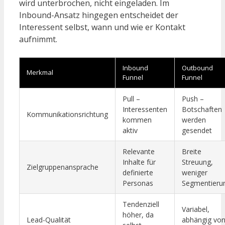
wird unterbrochen, nicht eingeladen. Im
Inbound-Ansatz hingegen entscheidet der
Interessent selbst, wann und wie er Kontakt
aufnimmt.
Inbound
Outbound
Merkmal
Funnel
Funnel
Pull –
Push –
Interessenten
Botschaften
Kommunikationsrichtung
kommen
werden
aktiv
gesendet
Relevante
Breite
Inhalte für
Streuung,
Zielgruppenansprache
definierte
weniger
Personas
Segmentieru
Tendenziell
Variabel,
höher, da
Lead-Qualität
abhängig vo